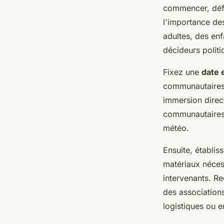
commencer, défi
l'importance de
adultes, des enf
décideurs politi
Fixez une
date e
communautaires, 
immersion direc
communautaires o
météo.
Ensuite, établis
matériaux nécess
intervenants. R
des associations
logistiques ou 