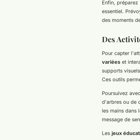
Enfin, préparez
essentiel. Prévo
des moments de d
Des Activit
Pour capter l'at
variées
et inte
supports visuel
Ces outils perme
Poursuivez ave
d'arbres ou de c
les mains dans l
message de sens
Les
jeux éducat