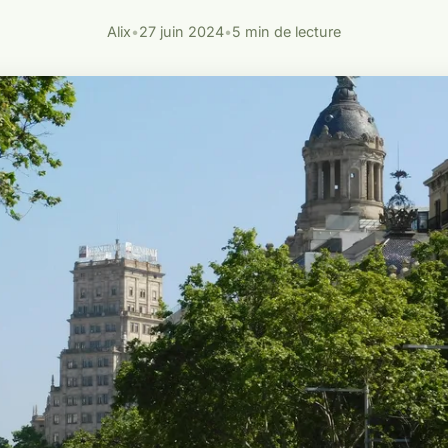
Alix
•
27 juin 2024
•
5 min de lecture