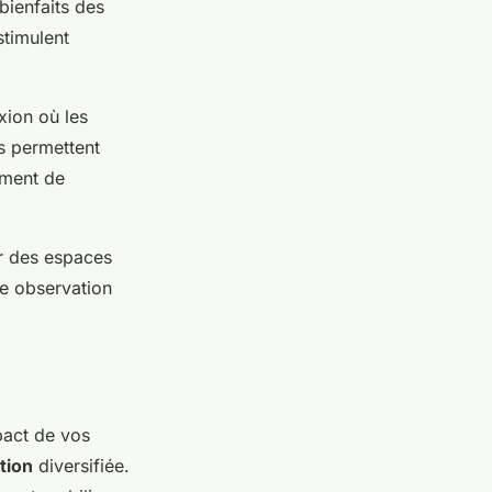
bienfaits des
stimulent
xion où les
s permettent
iment de
er des espaces
ne observation
mpact de vos
tion
diversifiée.