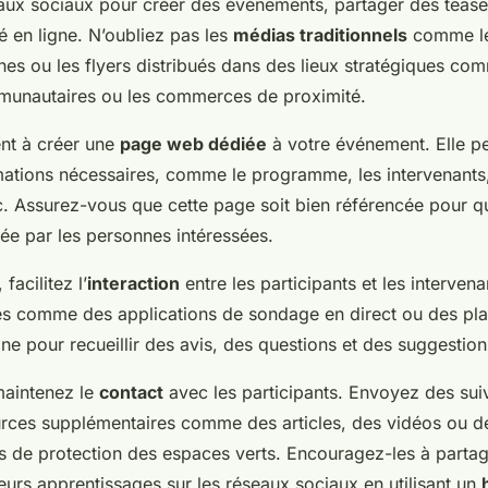
eaux sociaux pour créer des événements, partager des tease
en ligne. N’oubliez pas les
médias traditionnels
comme le
ches ou les flyers distribués dans des lieux stratégiques co
munautaires ou les commerces de proximité.
nt à créer une
page web dédiée
à votre événement. Elle pe
rmations nécessaires, comme le programme, les intervenants,
tc. Assurez-vous que cette page soit bien référencée pour qu’
ée par les personnes intéressées.
 facilitez l’
interaction
entre les participants et les intervena
es comme des applications de sondage en direct ou des pl
ne pour recueillir des avis, des questions et des suggestion
 maintenez le
contact
avec les participants. Envoyez des suiv
rces supplémentaires comme des articles, des vidéos ou de
les de protection des espaces verts. Encouragez-les à partag
eurs apprentissages sur les réseaux sociaux en utilisant un