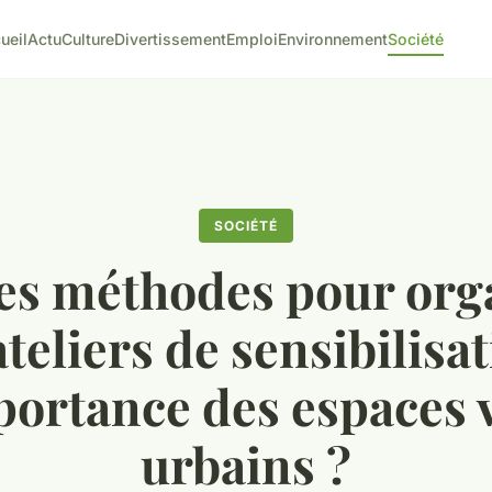
ueil
Actu
Culture
Divertissement
Emploi
Environnement
Société
SOCIÉTÉ
es méthodes pour org
ateliers de sensibilisat
portance des espaces 
urbains ?