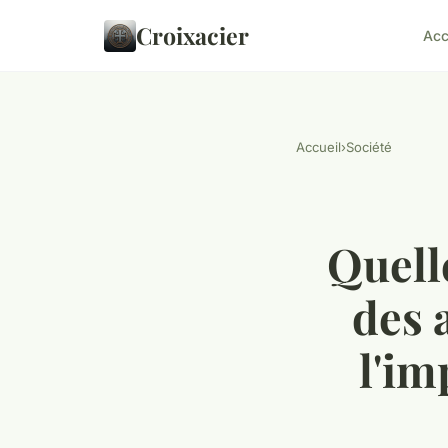
Croixacier
Acc
Accueil
›
Société
Quell
des 
l'im