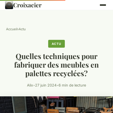
Croixacier
Accueil
›
Actu
ACTU
Quelles techniques pour
fabriquer des meubles en
palettes recyclées?
Alix
•
27 juin 2024
•
6 min de lecture