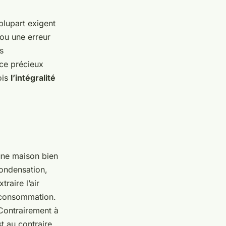
 plupart exigent
ou une erreur
s
ice précieux
ois
l’intégralité
 une maison bien
condensation,
raire l’air
urconsommation.
 Contrairement à
t au contraire