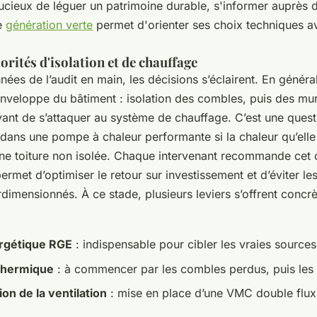
ucieux de léguer un patrimoine durable, s'informer auprès 
e
génération verte
permet d'orienter ses choix techniques a
iorités d'isolation et de chauffage
nées de l’audit en main, les décisions s’éclairent. En géné
enveloppe du bâtiment : isolation des combles, puis des murs
vant de s’attaquer au système de chauffage. C’est une quest
ir dans une pompe à chaleur performante si la chaleur qu’elle
ne toiture non isolée. Chaque intervenant recommande cet 
 permet d’optimiser le retour sur investissement et d’éviter l
dimensionnés. À ce stade, plusieurs leviers s’offrent concr
rgétique RGE
: indispensable pour cibler les vraies source
 thermique
: à commencer par les combles perdus, puis les 
on de la ventilation
: mise en place d’une VMC double flux