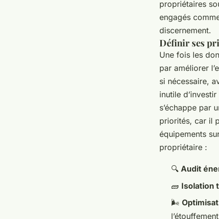
propriétaires so
engagés comm
discernement.
Définir ses pr
Une fois les don
par améliorer l’
si nécessaire, a
inutile d’invest
s’échappe par u
priorités, car il
équipements sur
propriétaire :
🔍
Audit éne
🧱
Isolation
🌬️
Optimisati
l’étouffement