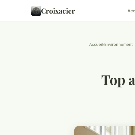
Croixacier
Acc
Accueil
›
Environnement
Top a