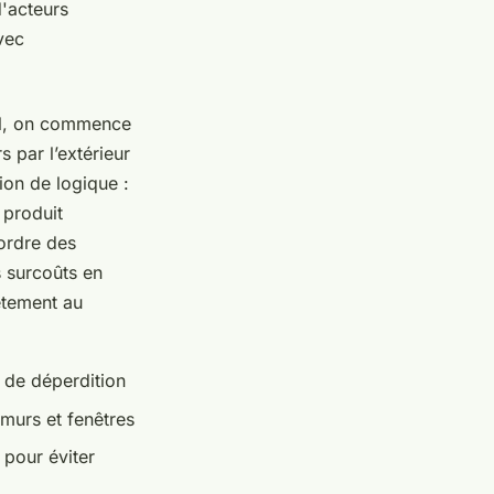
d'acteurs
vec
ral, on commence
 par l’extérieur
ion de logique :
 produit
ordre des
es surcoûts en
ètement au
s de déperdition
murs et fenêtres
 pour éviter