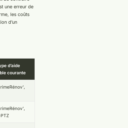
est une erreur de
rme, les coûts
tion d’un
ype d’aide
ible courante
rimeRénov',
rimeRénov',
-PTZ