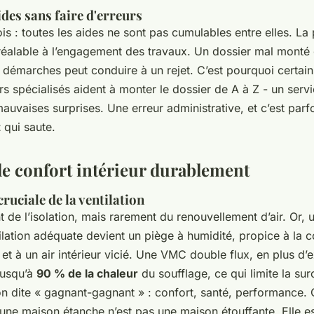
des sans faire d'erreurs
ois : toutes les aides ne sont pas cumulables entre elles. La
alable à l’engagement des travaux. Un dossier mal monté 
 démarches peut conduire à un rejet. C’est pourquoi certain
 spécialisés aident à monter le dossier de A à Z - un serv
mauvaises surprises. Une erreur administrative, et c’est parf
t
qui saute.
le confort intérieur durablement
ruciale de la ventilation
 de l’isolation, mais rarement du renouvellement d’air. Or,
ilation adéquate devient un piège à humidité, propice à la 
et à un air intérieur vicié. Une VMC double flux, en plus d’ext
jusqu’à
90 % de la chaleur
du soufflage, ce qui limite la s
on dite « gagnant-gagnant » : confort, santé, performance.
une maison étanche n’est pas une maison étouffante. Elle es