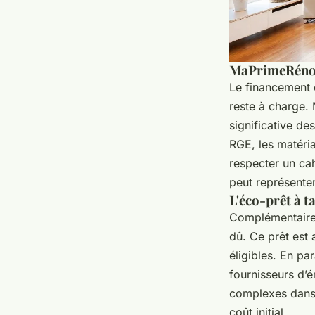
MaPrimeRénov'
Le financement e
reste à charge.
significative des
RGE, les matéri
respecter un cah
peut représenter
L'éco-prêt à t
Complémentaire à
dû. Ce prêt est 
éligibles. En pa
fournisseurs d’é
complexes dans 
coût initial.